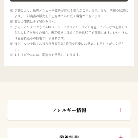
店舗により、販売メニューや価格が異なる場合がございます。また、店舗の状況に
より、一部商品の販売を中止させていただく場合がございます。
商品の価格は全て税込みです。
まるっとワクワクうどんBOX・シェイクうどん・うどん弁当・うどーなつを除くう
どんのお持ち帰りの場合、表示価格に加えて容器代50円を頂戴します。レシートに
は容器代込みの価格が印字されます。
うどーなつを除くお持ち帰り商品は2時間を目安にお早めにお召し上がりくださ
い。
おむすびや丼には、国産米を使用しております。
アレルギー情報
栄養情報