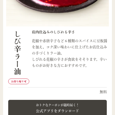
しび辛ラー油
店内仕込みのしびれる辛さ​
花椒や赤唐辛子など６種類のスパイスに豆板醤
を加え、コク深い味わいに仕上げたお店仕込み
の手づくりラー油。​
しびれる花椒の辛さが食欲をそそります。辛い
ものがお好きな方におすすめです。​
お持ち帰り可
無料
おトクなクーポンが随時届く！
公式アプリをダウンロード