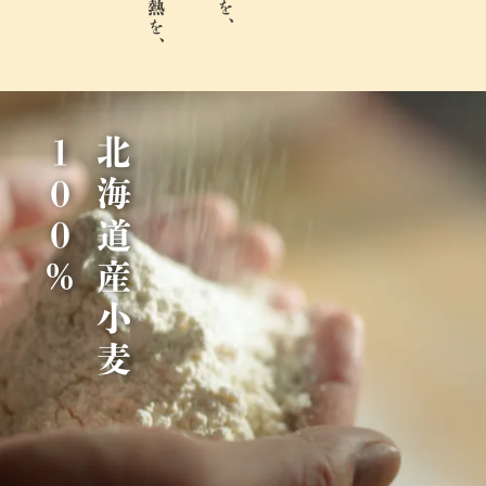
％
北
海
道
産
小
麦
1
0
0