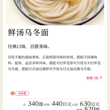
鲜汤乌冬面
百吃不腻的基础美味，正是极简风味的体现。搭配不同调味
料、配料，品尝多样风味。搭配天妇罗花即可升级为天妇罗花
乌冬面，搭配日式油豆腐即可升级为日式油豆腐乌冬面。
贩售门店
热
可外带
340
440
630
圆
日元
日元
小
中份
大份
820
圆