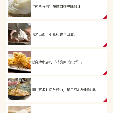
“棱角分明”筋道口感美味保证。
现烹出锅，小麦粉香气四溢。
源自烤串店的“鸡胸肉天妇罗”。
倾注更多时间与精力，每日细心熬制鲜汤。