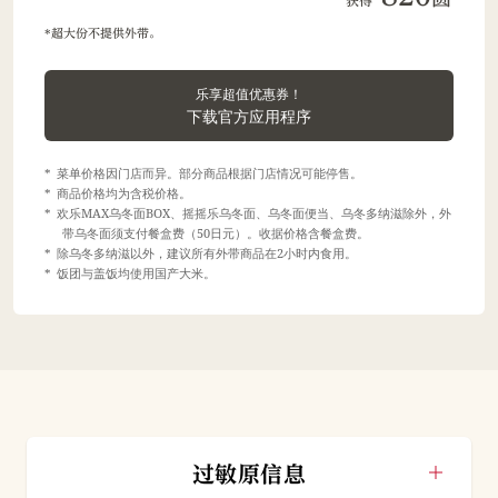
获得
超大份不提供外带。
乐享超值优惠券！
下载官方应用程序
菜单价格因门店而异。部分商品根据门店情况可能停售。
商品价格均为含税价格。
欢乐MAX乌冬面BOX、摇摇乐乌冬面、乌冬面便当、乌冬多纳滋除外，外
带乌冬面须支付餐盒费（50日元）。收据价格含餐盒费。
除乌冬多纳滋以外，建议所有外带商品在2小时内食用。
饭团与盖饭均使用国产大米。
过敏原信息