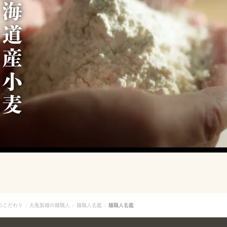
北
海
道
産
小
麦
1
0
0
のこだわり
丸亀製麺の麺職人
麺職人名鑑
麺職人名鑑