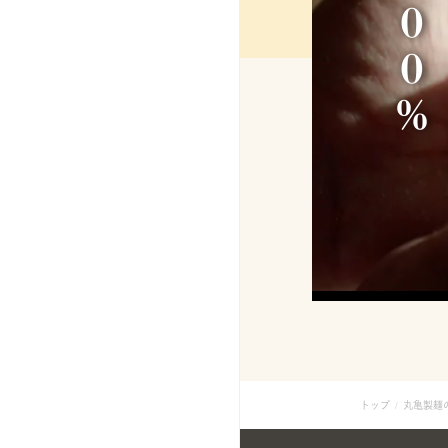
％
トップ
丸亀製麺