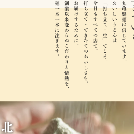
生き
麺一本一本に注ぎます。
創業以来変わらぬこだわりと情熱を、
お届けするために、
打ち立て・できたてのおいしさを、
今日もすべての店で、
「打ち立て・生」でこそ。
おいしいうどんは
丸亀製麺は信じています。