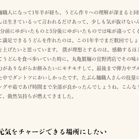
麺職人になって1年半が経ち、うどん作りへの理解が深まると
んは生きているって言われるだけあって、少しも気が抜けない
5分前にゆがいたものと5分後にゆがいたものでは味が違ってく
に満足できるうどんを作れたのは、この1年半でまだ数回でし
を上げたいと思っています。 僕が理想とするのは、感動するほ
てうどんを食べ歩いていた時に、丸亀製麺の宜野湾店でその味
力がありながらお餅みたいにモチモチして、最後まで弾力やプ
た中でダントツにおいしかったです。たぶん麺職人さんの技量
ングや茹であげ時間まで全部が良かったんでしょうね。こんな
て、俄然気持ちが燃えてきました。
元気をチャージできる場所にしたい