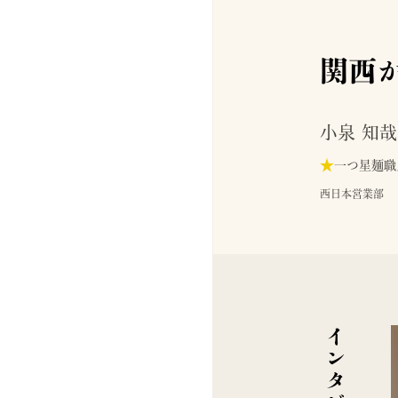
関西
小泉 知哉
★
一つ星麺職
西日本営業部