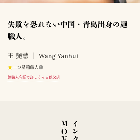
失敗を恐れない中国・青島出身の麺
職人。
Wang Yanhui
王 艶慧
★
一つ星麺職人
?
麺職人名鑑で詳しくみる
秩父店
E