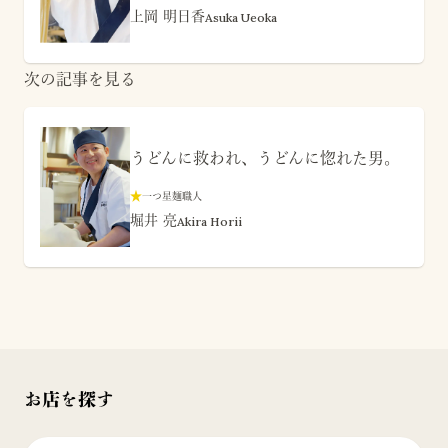
上岡 明日香
Asuka Ueoka
次の記事を見る
うどんに救われ、うどんに惚れた男。
★
一つ星麺職人
堀井 亮
Akira Horii
お店を探す