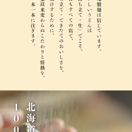
麺一本一本に注ぎます。
創業以来変わらぬこだわりと情熱を、
お届けするために、
打ち立て・できたてのおいしさを、
今日もすべての店で、
「打ち立て・生」でこそ。
おいしいうどんは
丸亀製麺は信じています。
％