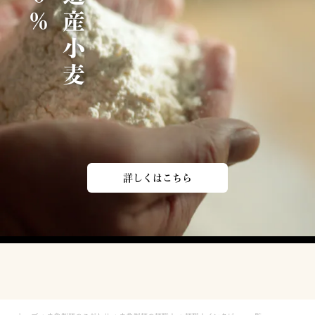
北
海
道
産
小
麦
1
0
0
詳しくはこちら