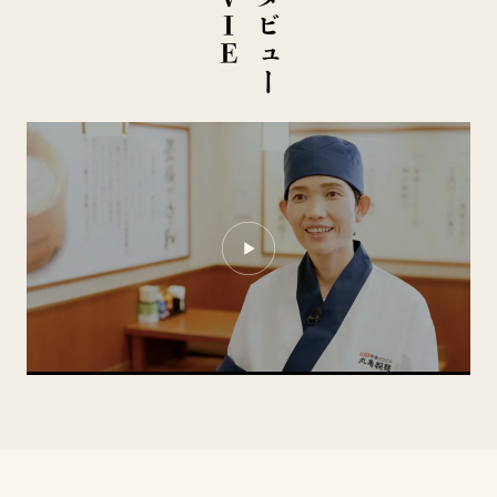
イ
ン
タ
ビ
ュ
ー
M
O
V
I