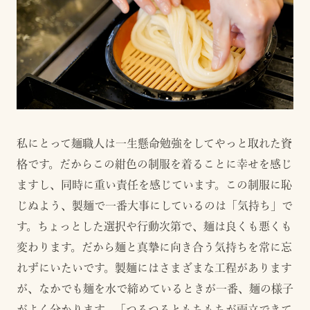
私にとって麺職人は一生懸命勉強をしてやっと取れた資
格です。だからこの紺色の制服を着ることに幸せを感じ
ますし、同時に重い責任を感じています。この制服に恥
じぬよう、製麺で一番大事にしているのは「気持ち」で
す。ちょっとした選択や行動次第で、麺は良くも悪くも
変わります。だから麺と真摯に向き合う気持ちを常に忘
れずにいたいです。製麺にはさまざまな工程があります
が、なかでも麺を水で締めているときが一番、麺の様子
がよく分かります。「つるつるともちもちが両立できて