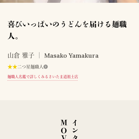
喜びいっぱいのうどんを届ける麺職
人。
Masako Yamakura
山倉 雅子
★
★
二つ星麺職人
?
麺職人名鑑で詳しくみる
さいたま道祖土店
E