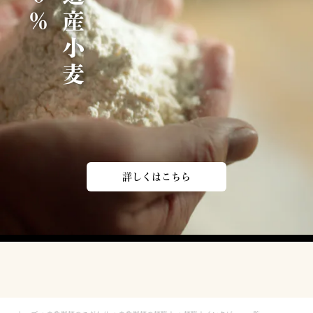
北
海
道
産
小
麦
1
0
0
詳しくはこちら