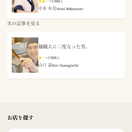
★
★
二つ星麺職人
中本 有美
Yumi Nakamoto
次の記事を見る
麺職人に二度なった男。
★
一つ星麺職人
山口 諒
Ryo Yamaguchi
お店を探す