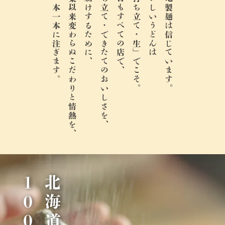
麺一本一本に注ぎます。
創業以来変わらぬこだわりと情熱を、
お届けするために、
打ち立て・できたてのおいしさを、
今日もすべての店で、
「打ち立て・生」でこそ。
おいしいうどんは
丸亀製麺は信じています。
％