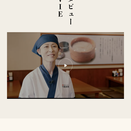
イ
ン
タ
ビ
ュ
ー
M
O
V
I