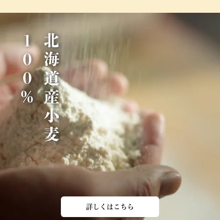
％
北
海
道
産
小
麦
1
0
0
詳しくはこちら