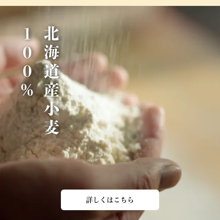
％
北
海
道
産
小
麦
1
0
0
詳しくはこちら