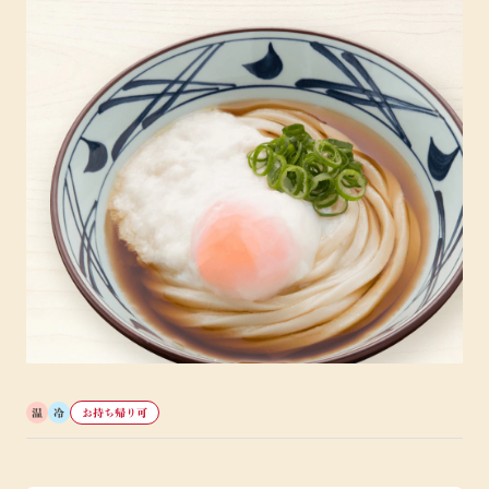
温
冷
お持ち帰り可