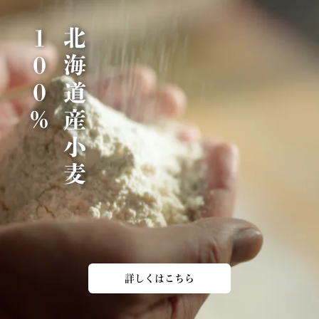
％
北
海
道
産
小
麦
1
0
0
詳しくはこちら