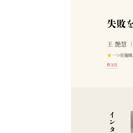
失敗
王 艶慧
★
一つ星麺職
秩父店