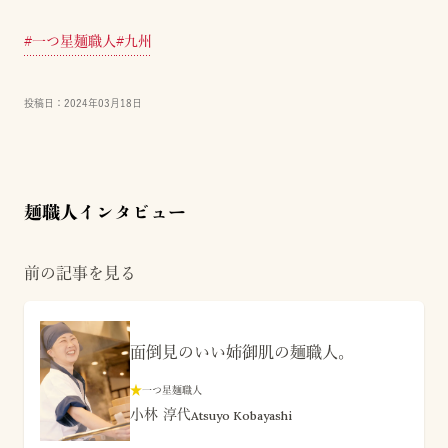
#
一つ星麺職人
#
九州
投稿日：
2024年03月18日
麺職人インタビュー
前の記事を見る
面倒見のいい姉御肌の麺職人。
★
一つ星麺職人
小林 淳代
Atsuyo Kobayashi